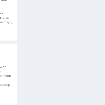
ah
 terus
erdaya,
awah
k
utuhkan
ncakup