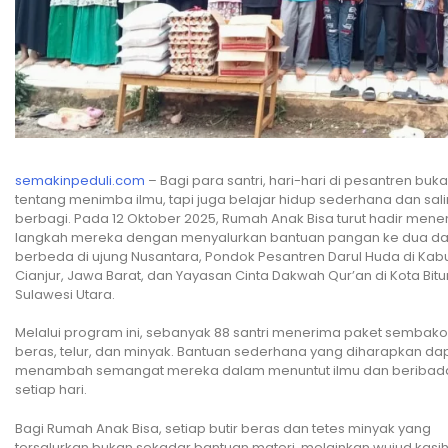
semakinpeduli.com
– Bagi para santri, hari-hari di pesantren buk
tentang menimba ilmu, tapi juga belajar hidup sederhana dan sal
berbagi. Pada 12 Oktober 2025, Rumah Anak Bisa turut hadir men
langkah mereka dengan menyalurkan bantuan pangan ke dua d
berbeda di ujung Nusantara, Pondok Pesantren Darul Huda di Ka
Cianjur, Jawa Barat, dan Yayasan Cinta Dakwah Qur’an di Kota Bitu
Sulawesi Utara.
Melalui program ini, sebanyak 88 santri menerima paket sembako 
beras, telur, dan minyak. Bantuan sederhana yang diharapkan da
menambah semangat mereka dalam menuntut ilmu dan beribad
setiap hari.
Bagi Rumah Anak Bisa, setiap butir beras dan tetes minyak yang
tersalurkan bukan sekadar bantuan materi, melainkan wujud kasi