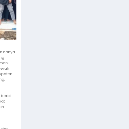
an hanya
ing
emani
aerah
bupaten
ng,
berisi
pat
ah
h dan