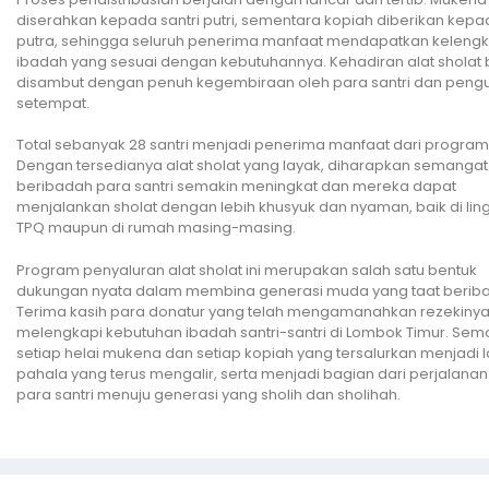
diserahkan kepada santri putri, sementara kopiah diberikan kepad
putra, sehingga seluruh penerima manfaat mendapatkan keleng
ibadah yang sesuai dengan kebutuhannya. Kehadiran alat sholat b
disambut dengan penuh kegembiraan oleh para santri dan peng
setempat.
Total sebanyak 28 santri menjadi penerima manfaat dari program i
Dengan tersedianya alat sholat yang layak, diharapkan semangat
beribadah para santri semakin meningkat dan mereka dapat
menjalankan sholat dengan lebih khusyuk dan nyaman, baik di li
TPQ maupun di rumah masing-masing.
Program penyaluran alat sholat ini merupakan salah satu bentuk
dukungan nyata dalam membina generasi muda yang taat berib
Terima kasih para donatur yang telah mengamanahkan rezekinya
melengkapi kebutuhan ibadah santri-santri di Lombok Timur. Se
setiap helai mukena dan setiap kopiah yang tersalurkan menjadi 
pahala yang terus mengalir, serta menjadi bagian dari perjalanan 
para santri menuju generasi yang sholih dan sholihah.