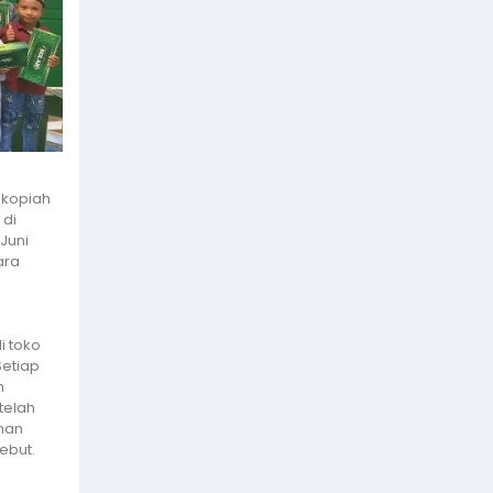
 kopiah
 di
Juni
ara
i toko
Setiap
n
telah
anan
ebut.