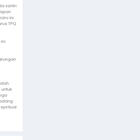
a santri
kapan
aru ini
urus TPQ
ni.
ngkungan
adah.
 untuk
moga
ladang
spiritual