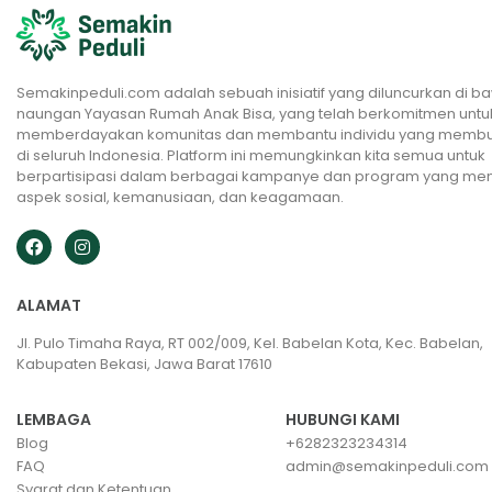
Semakinpeduli.com adalah sebuah inisiatif yang diluncurkan di b
naungan Yayasan Rumah Anak Bisa, yang telah berkomitmen untu
memberdayakan komunitas dan membantu individu yang memb
di seluruh Indonesia. Platform ini memungkinkan kita semua untuk
berpartisipasi dalam berbagai kampanye dan program yang me
aspek sosial, kemanusiaan, dan keagamaan.
ALAMAT
Jl. Pulo Timaha Raya, RT 002/009, Kel. Babelan Kota, Kec. Babelan,
Kabupaten Bekasi, Jawa Barat 17610
LEMBAGA
HUBUNGI KAMI
Blog
+6282323234314
FAQ
admin@semakinpeduli.com
Syarat dan Ketentuan