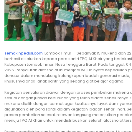
semakinpeduli.com
, Lombok Timur — Sebanyak 15 mukena dan 22
berhasil disalurkan kepada para santri TPQ Al Khair yang berlokasi
Kabupaten Lombok Timur, Nusa Tenggara Barat. Pada tanggal, 04 
2026. Penyaluran alat sholat ini menjadi wujud nyata kepedulian p
donatur dalam mendukung kelengkapan ibadah generasi muda,
khususnya anak-anak santri yang sedang giat belajar agama.
Kegiatan penyaluran diawali dengan proses pembelian mukena d
sesuai dengan jumlah kebutuhan yang telah didata sebelumnya. 
mukena dipilih dengan cermat agar kualitasnya layak dan nyama
digunakan oleh para santri dalam kegiatan ibadah sehari-hari. Se
proses pembelian selesai, relawan langsung melanjutkan perjal
menuju TPQ Al Khair untuk mendistribusikan seluruh alat sholat ters
Proses pendistribusian berjalan dengan lancar dan tertib. Mukena