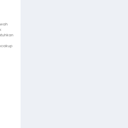
awah
k
utuhkan
ncakup