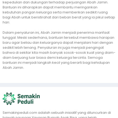
kepedulian dan dukungan terhadap perjuangan Abah Jamin.
Bantuan ini diharapkan dapat membantu meringankan
kebutuhan pangan keluarga serta memberikan sedikit ruang
bagi Abah untuk beristirahat dari beban berat yang ia pikul setiap
hari.
Dalam penyaluran ini, Abah Jamin menjadi penerima manfaat
tunggal. Meski sederhana, bantuan tersebut membawa harapan
baru agar beliau dan keluarganya dapat menjalani hari dengan
sedikit lebih tenang. Penyaluran ini juga menjadi pengingat
bahwa di sekitar kita masih banyak sosok-sosok kuat yang diam-
diam berjuang luar biasa demi keluarga tercinta. Semoga
bantuan ini menjadi langkah kecil yang berarti bagi kehidupan
Abah Jamin.
Semakinpeduli.com adalah sebuah inisiatif yang diluncurkan di
bawah naungan Yayasan Rumah Anak Bisa, yang telah