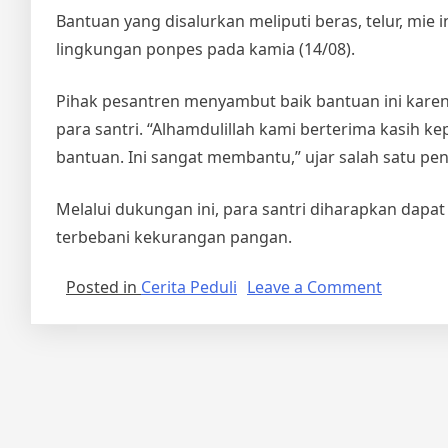
Bantuan yang disalurkan meliputi beras, telur, mie
lingkungan ponpes pada kamia (14/08).
Pihak pesantren menyambut baik bantuan ini kar
para santri. “Alhamdulillah kami berterima kasih 
bantuan. Ini sangat membantu,” ujar salah satu pe
Melalui dukungan ini, para santri diharapkan dap
terbebani kekurangan pangan.
on
Posted in
Cerita Peduli
Leave a Comment
Rumah
Anak
Bisa
Salurkan
Bantuan
Pangan