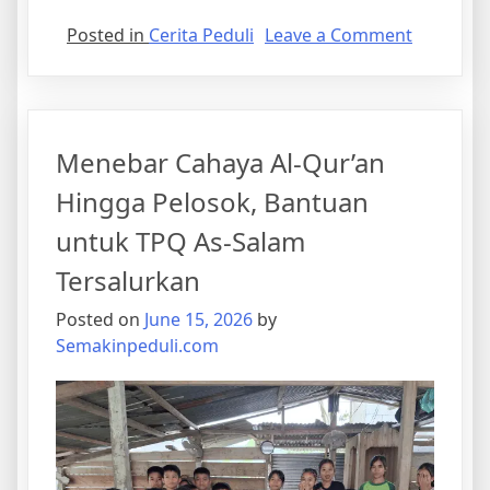
on
Posted in
Cerita Peduli
Leave a Comment
Penyalur
150
Kg
Beras
Menebar Cahaya Al-Qur’an
untuk
Adik-
Hingga Pelosok, Bantuan
adik
untuk TPQ As-Salam
Panti
Asuhan
Tersalurkan
Yaspia
Posted on
June 15, 2026
by
Alhurriya
Semakinpeduli.com