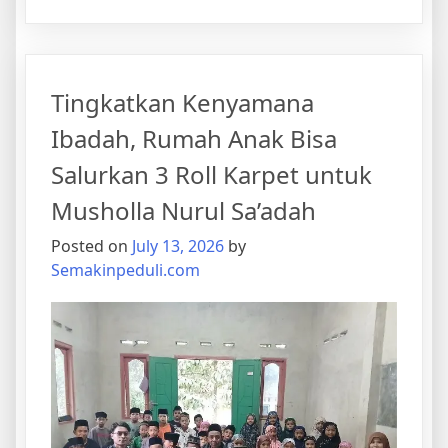
Alhamduli
Bantuan
Perlengk
Salat
Tingkatkan Kenyamana
untuk
Santri
Ibadah, Rumah Anak Bisa
TPQ
Salurkan 3 Roll Karpet untuk
Darul
Huffaz
Musholla Nurul Sa’adah
Telah
Posted on
July 13, 2026
by
Tersalur
Semakinpeduli.com