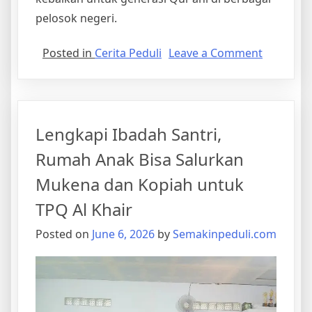
pelosok negeri.
on
Posted in
Cerita Peduli
Leave a Comment
Menebar
Cahaya
Al-
Qur’an
Lengkapi Ibadah Santri,
Hingga
Pelosok,
Rumah Anak Bisa Salurkan
Bantuan
Mukena dan Kopiah untuk
untuk
TPQ
TPQ Al Khair
As-
Posted on
June 6, 2026
by
Semakinpeduli.com
Salam
Tersalur