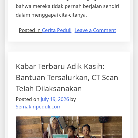
bahwa mereka tidak pernah berjalan sendiri
dalam menggapai cita-citanya.
on
Posted in
Cerita Peduli
Leave a Comment
Senyum
Anak
Yatim
Warnai
Kabar Terbaru Adik Kasih:
Peringat
Hari
Bantuan Tersalurkan, CT Scan
Anak
Telah Dilaksanakan
Nasional
Bersama
Posted on
July 19, 2026
by
Rumah
Semakinpeduli.com
Anak
Bisa