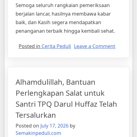
Semoga seluruh rangkaian pemeriksaan
berjalan lancar, hasilnya membawa kabar
baik, dan Kasih segera mendapatkan
penanganan terbaik hingga kembali sehat.
on
Posted in
Cerita Peduli
Leave a Comment
Kabar
Terbaru
Adik
Kasih:
Alhamdulillah, Bantuan
Bantuan
Tersalurk
Perlengkapan Salat untuk
CT
Santri TPQ Darul Huffaz Telah
Scan
Telah
Tersalurkan
Dilaksan
Posted on
July 17, 2026
by
Semakinpeduli.com