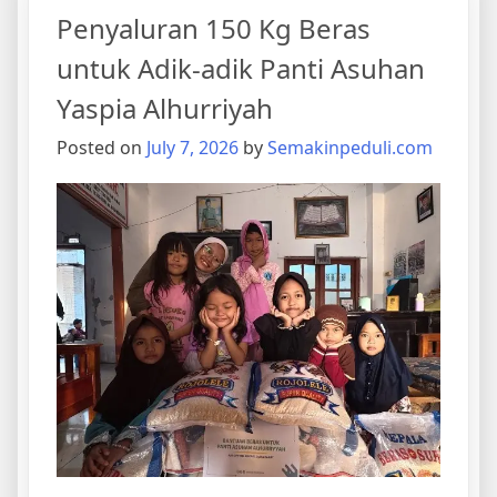
Rumah
Penyaluran 150 Kg Beras
Anak
Bisa
untuk Adik-adik Panti Asuhan
Salurkan
Yaspia Alhurriyah
3
Roll
Posted on
July 7, 2026
by
Semakinpeduli.com
Karpet
untuk
Musholla
Nurul
Sa’adah