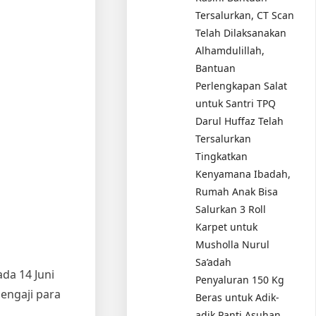
Tersalurkan, CT Scan
Telah Dilaksanakan
Alhamdulillah,
Bantuan
Perlengkapan Salat
untuk Santri TPQ
Darul Huffaz Telah
Tersalurkan
Tingkatkan
Kenyamana Ibadah,
Rumah Anak Bisa
Salurkan 3 Roll
Karpet untuk
Musholla Nurul
Sa’adah
da 14 Juni
Penyaluran 150 Kg
engaji para
Beras untuk Adik-
adik Panti Asuhan