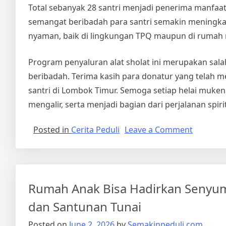
Total sebanyak 28 santri menjadi penerima manfaat 
semangat beribadah para santri semakin meningka
nyaman, baik di lingkungan TPQ maupun di rumah
Program penyaluran alat sholat ini merupakan sa
beribadah. Terima kasih para donatur yang telah
santri di Lombok Timur. Semoga setiap helai muken
mengalir, serta menjadi bagian dari perjalanan spir
on
Posted in
Cerita Peduli
Leave a Comment
Lengkap
Ibadah
Santri,
Rumah
Rumah Anak Bisa Hadirkan Senyum,
Anak
Bisa
dan Santunan Tunai
Salurkan
Posted on
June 2, 2026
by
Semakinpeduli.com