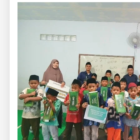
TPQ
As-
Salam
Tersalur