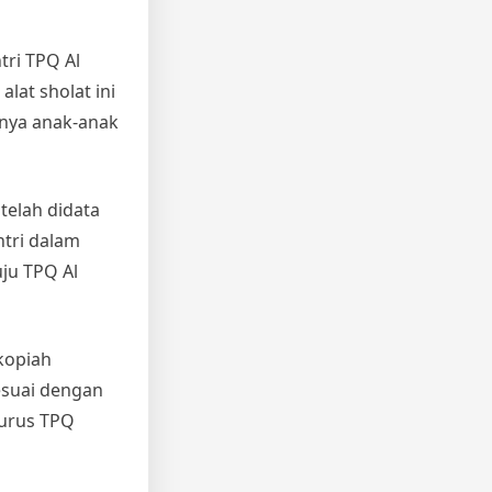
tri TPQ Al
lat sholat ini
nya anak-anak
telah didata
ntri dalam
uju TPQ Al
kopiah
esuai dengan
gurus TPQ