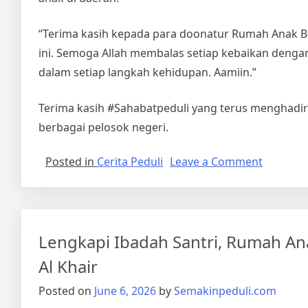
“Terima kasih kepada para doonatur Rumah Anak Bis
ini. Semoga Allah membalas setiap kebaikan denga
dalam setiap langkah kehidupan. Aamiin.”
Terima kasih #Sahabatpeduli yang terus menghadi
berbagai pelosok negeri.
on
Posted in
Cerita Peduli
Leave a Comment
Meneba
Cahaya
Al-
Qur’an
Lengkapi Ibadah Santri, Rumah An
Hingga
Pelosok,
Al Khair
Bantuan
Posted on
June 6, 2026
by
Semakinpeduli.com
untuk