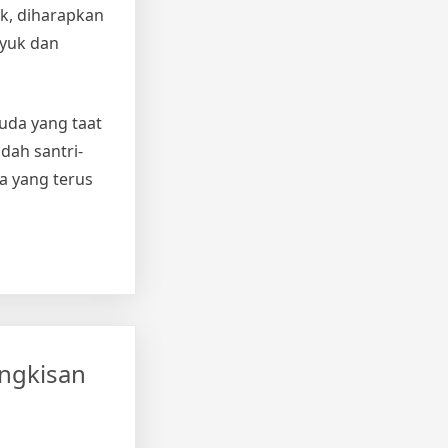
ak, diharapkan
syuk dan
uda yang taat
dah santri-
a yang terus
ingkisan