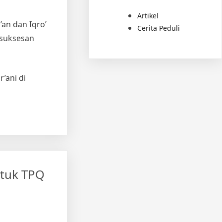
Artikel
an dan Iqro’
Cerita Peduli
esuksesan
’ani di
ntuk TPQ